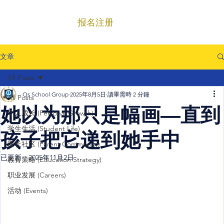
报名注册
菜单
文章
All Posts
Qs School Group
2025年8月5日
讀畢需時 2 分鐘
All Posts
她以为那只是幅画—直到
个人成长 (Personal Growth)
学生生活 (Student Life)
孩子把它递到她手中
家长社区 (Parent Community)
已更新：
2025年11月2日
教育策略 (Education Strategy)
职业发展 (Careers)
活动 (Events)