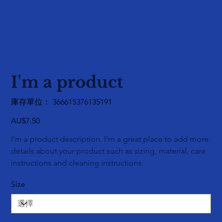
I'm a product
SKU
庫存單位：
366615376135191
366615376135191
價
AU$7.50
格
I'm a product description. I'm a great place to add more
details about your product such as sizing, material, care
instructions and cleaning instructions.
Size