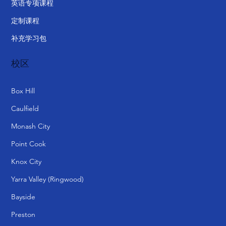
英语专项课程
定制课程
补充学习包
校区
Box Hill
Caulfield
Monash City
Point Cook
Knox City
Yarra Valley (Ringwood)
Bayside
Preston