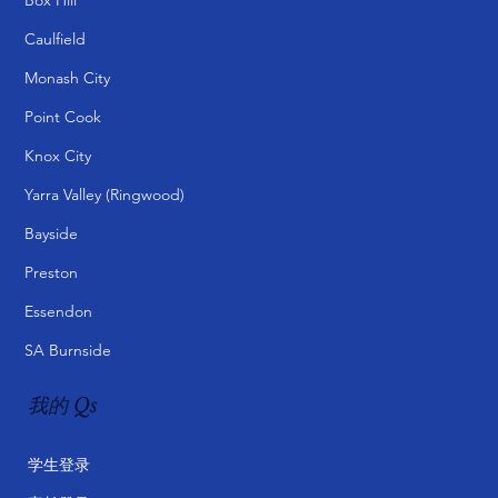
Caulfield
Monash City
Point Cook
Knox City
Yarra Valley (Ringwood)
Bayside
Preston
Essendon
SA Burnside
我的 Qs
学生登录