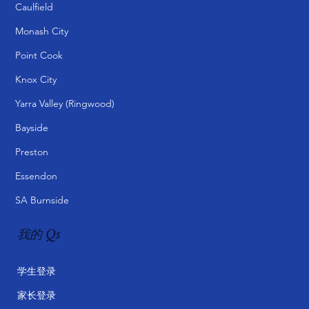
Caulfield
Monash City
Point Cook
Knox City
Yarra Valley (Ringwood)
Bayside
Preston
Essendon
SA Burnside
我的 Qs
学生登录
家长登录