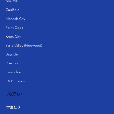
补充学习包
校区
Box Hill
Caulfield
Monash City
Point Cook
Knox City
Yarra Valley (Ringwood)
Bayside
Preston
Essendon
SA Burnside