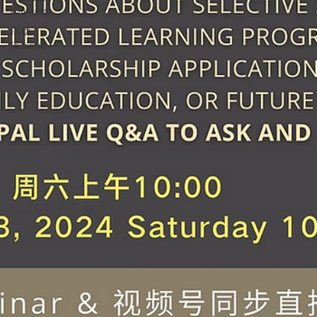
(Careers)
活动
(Events)