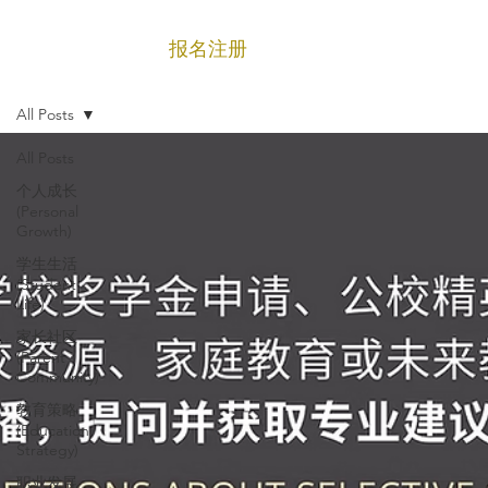
报名注册
菜单
All Posts
All Posts
个人成长
(Personal
Growth)
学生生活
(Student
Life)
家长社区
(Parent
Community)
教育策略
(Education
Strategy)
职业发展